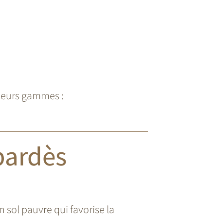
s vins
usieurs gammes :
bardès
sol pauvre qui favorise la